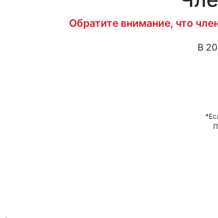
Обратите внимание, что чле
В 20
*Ес
П