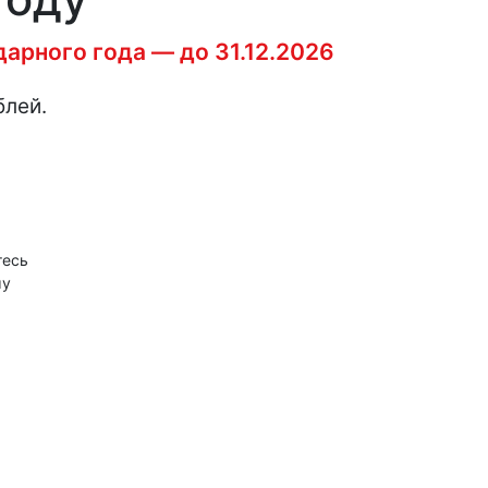
арного года — до 31.12.2026
лей.
тесь
му
6